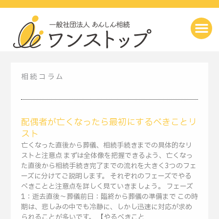
内
容
を
ス
キ
ッ
プ
相続コラム
配偶者が亡くなったら最初にするべきことリ
スト
亡くなった直後から葬儀、相続手続きまでの具体的なリ
ストと注意点 まずは全体像を把握できるよう、亡くなっ
た直後から相続手続き完了までの流れを大きく3つのフェ
ーズに分けてご説明します。 それぞれのフェーズでやる
べきことと注意点を詳しく見ていきましょう。 フェーズ
1：逝去直後～葬儀前日：臨終から葬儀の準備まで この時
期は、悲しみの中でも冷静に、しかし迅速に対応が求め
られることが多いです。 【やるべきこと