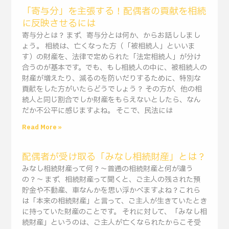
「寄与分」を主張する！配偶者の貢献を相続
に反映させるには
寄与分とは？ まず、寄与分とは何か、からお話ししまし
ょう。 相続は、亡くなった方（「被相続人」といいま
す）の財産を、法律で定められた「法定相続人」が分け
合うのが基本です。でも、もし相続人の中に、被相続人の
財産が増えたり、減るのを防いだりするために、特別な
貢献をした方がいたらどうでしょう？ その方が、他の相
続人と同じ割合でしか財産をもらえないとしたら、なん
だか不公平に感じますよね。 そこで、民法には
Read More »
配偶者が受け取る「みなし相続財産」とは？
みなし相続財産って何？〜普通の相続財産と何が違う
の？〜 まず、相続財産って聞くと、ご主人の残された預
貯金や不動産、車なんかを思い浮かべますよね？これら
は「本来の相続財産」と言って、ご主人が生きていたとき
に持っていた財産のことです。 それに対して、「みなし相
続財産」というのは、ご主人が亡くなられたからこそ受