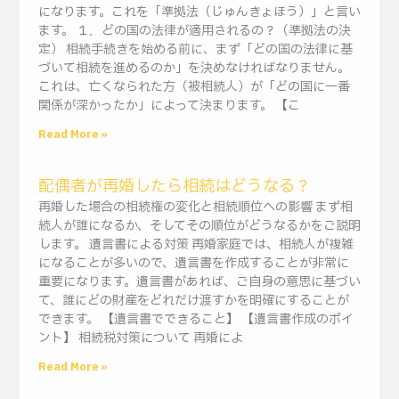
になります。これを「準拠法（じゅんきょほう）」と言い
ます。 １．どの国の法律が適用されるの？（準拠法の決
定） 相続手続きを始める前に、まず「どの国の法律に基
づいて相続を進めるのか」を決めなければなりません。
これは、亡くなられた方（被相続人）が「どの国に一番
関係が深かったか」によって決まります。 【こ
Read More »
配偶者が再婚したら相続はどうなる？
再婚した場合の相続権の変化と相続順位への影響 まず相
続人が誰になるか、そしてその順位がどうなるかをご説明
します。 遺言書による対策 再婚家庭では、相続人が複雑
になることが多いので、遺言書を作成することが非常に
重要になります。遺言書があれば、ご自身の意思に基づい
て、誰にどの財産をどれだけ渡すかを明確にすることが
できます。 【遺言書でできること】 【遺言書作成のポイ
ント】 相続税対策について 再婚によ
Read More »